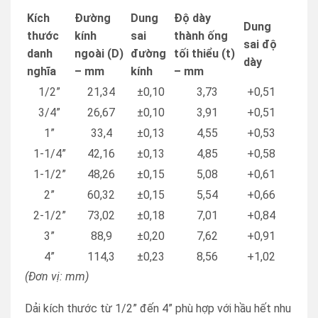
Kích
Đường
Dung
Độ dày
Dung
thước
kính
sai
thành ống
sai độ
danh
ngoài (D)
đường
tối thiểu (t)
dày
nghĩa
– mm
kính
– mm
1/2”
21,34
±0,10
3,73
+0,51
3/4”
26,67
±0,10
3,91
+0,51
1”
33,4
±0,13
4,55
+0,53
1-1/4”
42,16
±0,13
4,85
+0,58
1-1/2”
48,26
±0,15
5,08
+0,61
2”
60,32
±0,15
5,54
+0,66
2-1/2”
73,02
±0,18
7,01
+0,84
3”
88,9
±0,20
7,62
+0,91
4”
114,3
±0,23
8,56
+1,02
(Đơn vị: mm)
Dải kích thước từ 1/2” đến 4” phù hợp với hầu hết nhu