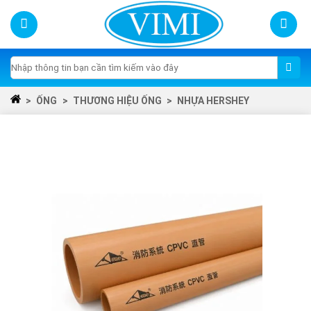
Skip
to
content
Tìm
kiếm:
>
ỐNG
>
THƯƠNG HIỆU ỐNG
>
NHỰA HERSHEY