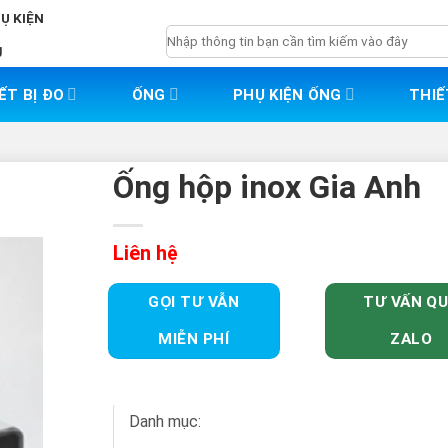
HỤ KIỆN
Tìm
g
kiếm:
ẾT BỊ ĐO
ỐNG
PHỤ KIỆN ỐNG
THIẾ
Ống hộp inox Gia Anh
Liên hệ
GỌI TƯ VẪN
TƯ VẤN Q
MIỄN PHÍ
ZALO
Danh mục: