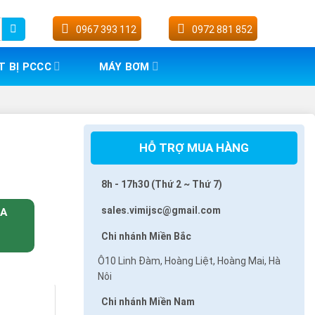
0967 393 112
0972 881 852
T BỊ PCCC
MÁY BƠM
HỖ TRỢ MUA HÀNG
8h - 17h30 (Thứ 2 ~ Thứ 7)
sales.vimijsc@gmail.com
UA
Chi nhánh Miền Bắc
Ô10 Linh Đàm, Hoàng Liệt, Hoàng Mai, Hà
Nôi
Chi nhánh Miền Nam