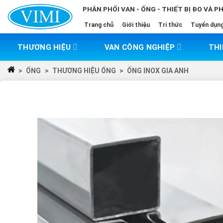
Skip
PHÂN PHỐI VAN - ỐNG - THIẾT BỊ ĐO VÀ P
to
Trang chủ
Giới thiệu
Tri thức
Tuyển dụn
content
THƯƠNG HIỆU
VAN CÔNG NGHIỆP
THI
>
ỐNG
>
THƯƠNG HIỆU ỐNG
>
ỐNG INOX GIA ANH