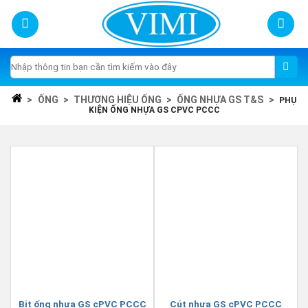
Skip
to
content
Tìm
kiếm:
>
ỐNG
>
THƯƠNG HIỆU ỐNG
>
ỐNG NHỰA GS T&S
>
PHỤ
KIỆN ỐNG NHỰA GS CPVC PCCC
Bịt ống nhựa GS cPVC PCCC
Cút nhựa GS cPVC PCCC