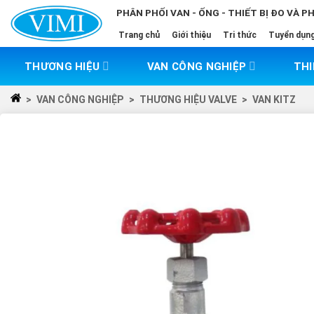
Skip
PHÂN PHỐI VAN - ỐNG - THIẾT BỊ ĐO VÀ P
to
Trang chủ
Giới thiệu
Tri thức
Tuyển dụn
content
THƯƠNG HIỆU
VAN CÔNG NGHIỆP
THI
>
VAN CÔNG NGHIỆP
>
THƯƠNG HIỆU VALVE
>
VAN KITZ