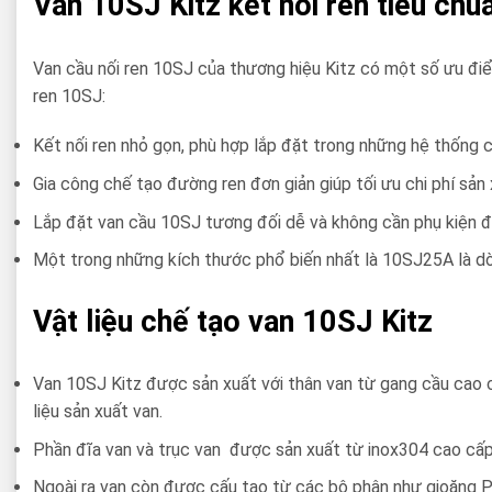
Van 10SJ Kitz kết nối ren tiêu ch
Van cầu nối ren 10SJ của thương hiệu Kitz có một số ưu điể
ren 10SJ:
Kết nối ren nhỏ gọn, phù hợp lắp đặt trong những hệ thống 
Gia công chế tạo đường ren đơn giản giúp tối ưu chi phí sản
Lắp đặt van cầu 10SJ tương đối dễ và không cần phụ kiện đ
Một trong những kích thước phổ biến nhất là 10SJ25A là 
Vật liệu chế tạo van 10SJ Kitz
Van 10SJ Kitz được sản xuất với thân van từ gang cầu cao cấ
liệu sản xuất van.
Phần đĩa van và trục van được sản xuất từ inox304 cao cấp. 
Ngoài ra van còn được cấu tạo từ các bộ phận như gioăng PT