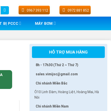
0967 393 112
0972 881 852
T BỊ PCCC
MÁY BƠM
HỖ TRỢ MUA HÀNG
8h - 17h30 (Thứ 2 ~ Thứ 7)
sales.vimijsc@gmail.com
UA
Chi nhánh Miền Bắc
Ô10 Linh Đàm, Hoàng Liệt, Hoàng Mai, Hà
Nôi
Chi nhánh Miền Nam