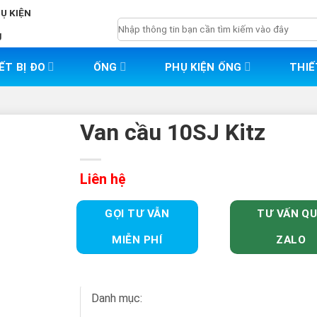
HỤ KIỆN
Tìm
g
kiếm:
ẾT BỊ ĐO
ỐNG
PHỤ KIỆN ỐNG
THIẾ
Van cầu 10SJ Kitz
Liên hệ
GỌI TƯ VẪN
TƯ VẤN Q
MIỄN PHÍ
ZALO
Danh mục: