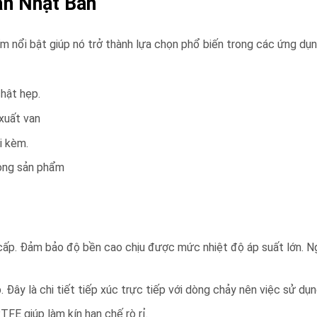
uẩn Nhật Bản
m nổi bật giúp nó trở thành lựa chọn phổ biến trong các ứng dụ
chật hẹp.
 xuất van
i kèm.
dòng sản phẩm
p. Đảm bảo độ bền cao chịu được mức nhiệt độ áp suất lớn. Ngoài
Đây là chi tiết tiếp xúc trực tiếp với dòng chảy nên việc sử dụn
FE giúp làm kín hạn chế rò rỉ.