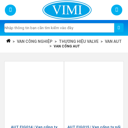
Skip
to
content
Tìm
kiếm:
>
VAN CÔNG NGHIỆP
>
THƯƠNG HIỆU VALVE
>
VAN AUT
>
VAN CỔNG AUT
AUT FIG014 | Van cổng ty
AUT FIG015 | Van cổng ty nổi