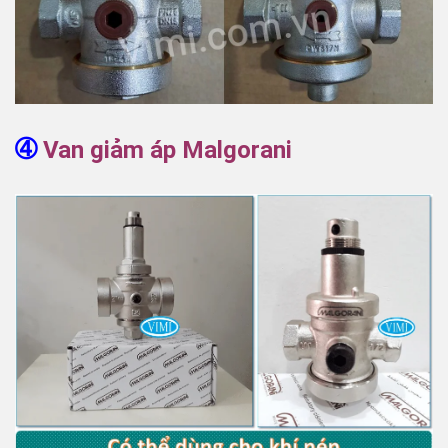
➃
Van giảm áp
Malgorani