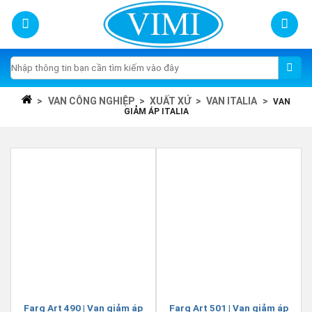
Skip
to
content
Tìm
kiếm:
>
VAN CÔNG NGHIỆP
>
XUẤT XỨ
>
VAN ITALIA
>
VAN
GIẢM ÁP ITALIA
Farg Art 490 | Van giảm áp
Farg Art 501 | Van giảm áp