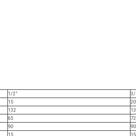
1/2”
3/
15
20
132
13
65
72
90
90
15
15