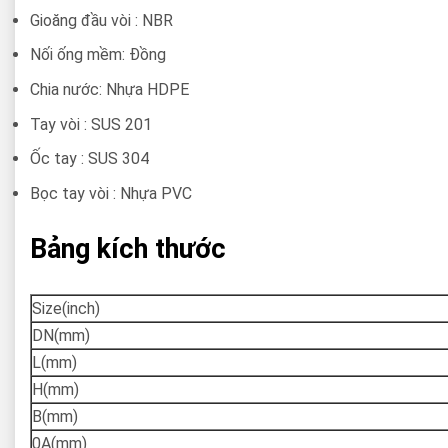
Gioăng đầu vòi : NBR
Nối ống mềm: Đồng
Chia nước: Nhựa HDPE
Tay vòi : SUS 201
Ốc tay : SUS 304
Bọc tay vòi : Nhựa PVC
Bảng kích thước
Size
(inch)
DN
(mm)
L
(mm)
H
(mm)
B
(mm)
0A
(mm)