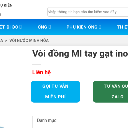
HỤ KIỆN
Tìm
g
kiếm:
ẾT BỊ ĐO
ỐNG
PHỤ KIỆN ỐNG
THIẾ
ÒA
>
VÒI NƯỚC MINH HÒA
Vòi đồng MI tay gạt in
Liên hệ
GỌI TƯ VẪN
TƯ VẤN Q
MIỄN PHÍ
ZALO
Danh mục: