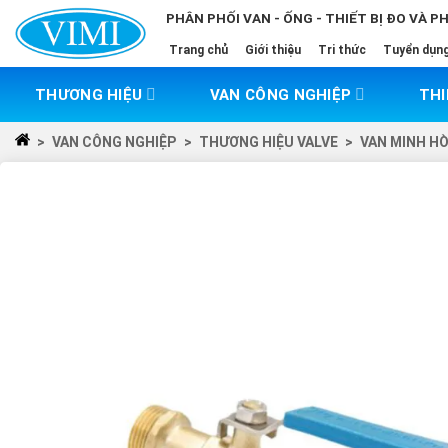
Skip
PHÂN PHỐI VAN - ỐNG - THIẾT BỊ ĐO VÀ P
to
Trang chủ
Giới thiệu
Tri thức
Tuyển dụn
content
THƯƠNG HIỆU
VAN CÔNG NGHIỆP
THI
>
VAN CÔNG NGHIỆP
>
THƯƠNG HIỆU VALVE
>
VAN MINH H