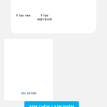
Y lọc ren
Y lọc
mặt bích
SH JX100
XEM THÊM
1
SẢN PHẨM