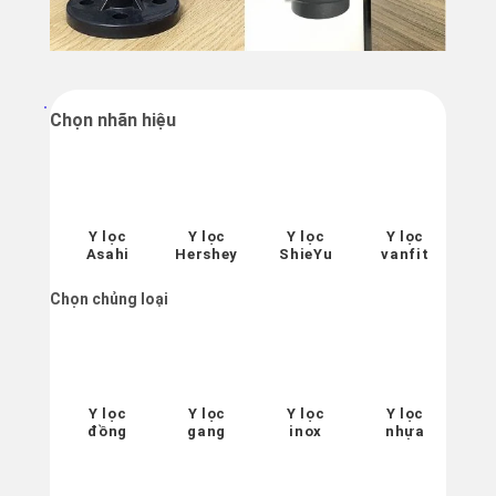
Chọn nhãn hiệu
Y lọc
Y lọc
Y lọc
Y lọc
Asahi
Hershey
ShieYu
vanfit
Chọn chủng loại
Y lọc
Y lọc
Y lọc
Y lọc
đồng
gang
inox
nhựa