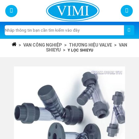
Skip
to
content
Tìm
kiếm:
>
VAN CÔNG NGHIỆP
>
THƯƠNG HIỆU VALVE
>
VAN
SHIEYU
>
Y LỌC SHIEYU