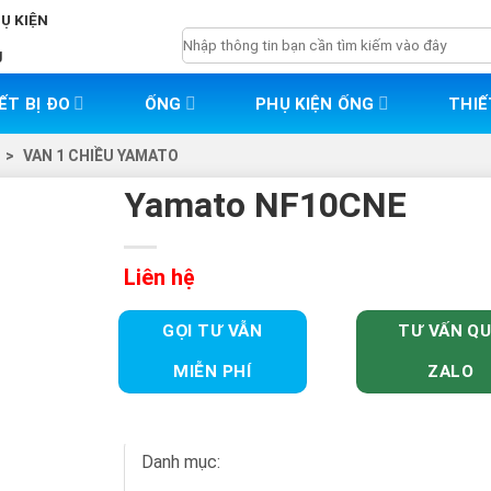
HỤ KIỆN
Tìm
g
kiếm:
ẾT BỊ ĐO
ỐNG
PHỤ KIỆN ỐNG
THIẾ
>
VAN 1 CHIỀU YAMATO
Yamato NF10CNE
Liên hệ
GỌI TƯ VẪN
TƯ VẤN Q
MIỄN PHÍ
ZALO
Danh mục: