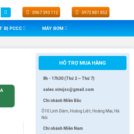
0967 393 112
0972 881 852
T BỊ PCCC
MÁY BƠM
HỖ TRỢ MUA HÀNG
8h - 17h30 (Thứ 2 ~ Thứ 7)
sales.vimijsc@gmail.com
UA
Chi nhánh Miền Bắc
Ô10 Linh Đàm, Hoàng Liệt, Hoàng Mai, Hà
Nôi
Chi nhánh Miền Nam