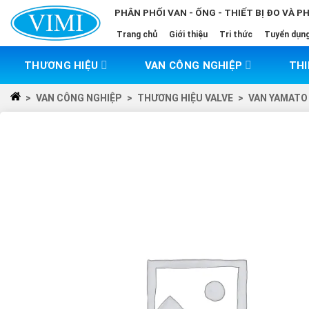
Skip
PHÂN PHỐI VAN - ỐNG - THIẾT BỊ ĐO VÀ P
to
Trang chủ
Giới thiệu
Tri thức
Tuyển dụn
content
THƯƠNG HIỆU
VAN CÔNG NGHIỆP
THI
>
VAN CÔNG NGHIỆP
>
THƯƠNG HIỆU VALVE
>
VAN YAMATO