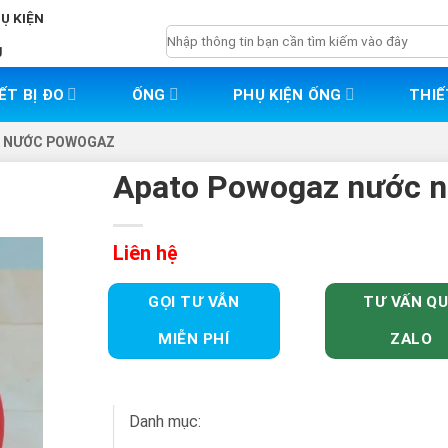
HỤ KIỆN
Tìm
g
kiếm:
ẾT BỊ ĐO
ỐNG
PHỤ KIỆN ỐNG
THIẾ
 NƯỚC POWOGAZ
Apato Powogaz nước 
Liên hệ
GỌI TƯ VẪN
TƯ VẤN Q
MIỄN PHÍ
ZALO
Danh mục: