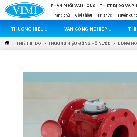
Skip
PHÂN PHỐI VAN - ỐNG - THIẾT BỊ ĐO VÀ P
to
Trang chủ
Giới thiệu
Tri thức
Tuyển dụn
content
THƯƠNG HIỆU
VAN CÔNG NGHIỆP
THI
>
THIẾT BỊ ĐO
>
THƯƠNG HIỆU ĐỒNG HỒ NƯỚC
>
ĐỒNG HỒ