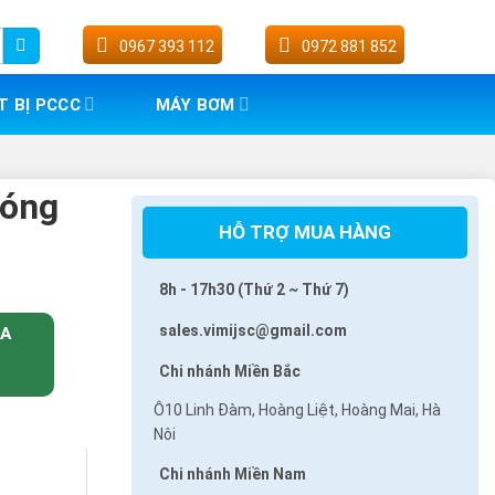
0967 393 112
0972 881 852
T BỊ PCCC
MÁY BƠM
nóng
HỖ TRỢ MUA HÀNG
8h - 17h30 (Thứ 2 ~ Thứ 7)
sales.vimijsc@gmail.com
UA
Chi nhánh Miền Bắc
Ô10 Linh Đàm, Hoàng Liệt, Hoàng Mai, Hà
Nôi
Chi nhánh Miền Nam