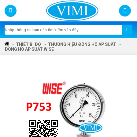
Skip
to
content
Tìm
kiếm:
>
THIẾT BỊ ĐO
>
THƯƠNG HIỆU ĐỒNG HỒ ÁP SUẤT
>
ĐỒNG HỒ ÁP SUẤT WISE