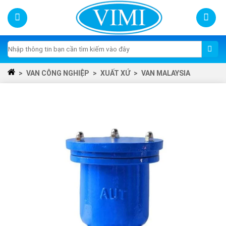
Skip
to
content
Tìm
kiếm:
>
VAN CÔNG NGHIỆP
>
XUẤT XỨ
>
VAN MALAYSIA