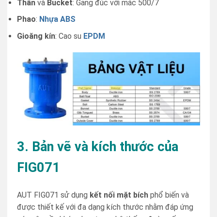
Thân
và
Bucket
: Gang đúc với mác 500/7
Phao
:
Nhựa ABS
Gioăng kín
: Cao su
EPDM
3. Bản vẽ và kích thước của
FIG071
AUT FIG071 sử dụng
kết nối mặt bích
phổ biến và
được thiết kế với đa dạng kích thước nhằm đáp ứng