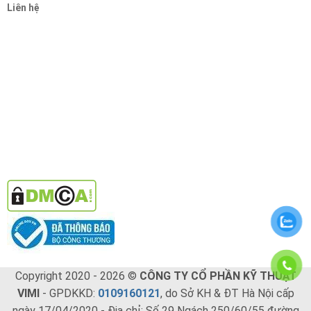
Liên hệ
Copyright 2020 - 2026 ©
CÔNG TY CỔ PHẦN KỸ THUẬT
VIMI
- GPDKKD:
0109160121
, do Sở KH & ĐT Hà Nội cấp
ngày 17/04/2020 - Địa chỉ: Số 29 Ngách 250/60/55 đường