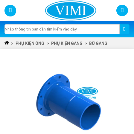
Skip
to
content
Tìm
kiếm:
>
PHỤ KIỆN ỐNG
>
PHỤ KIỆN GANG
>
BÙ GANG