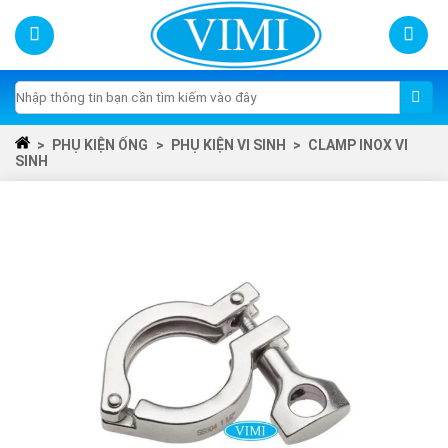
Skip
to
content
Tìm
kiếm:
>
PHỤ KIỆN ỐNG
>
PHỤ KIỆN VI SINH
>
CLAMP INOX VI
SINH