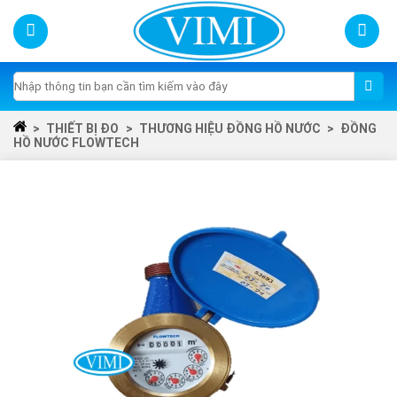
Skip
to
content
Tìm
kiếm:
>
THIẾT BỊ ĐO
>
THƯƠNG HIỆU ĐỒNG HỒ NƯỚC
>
ĐỒNG
HỒ NƯỚC FLOWTECH