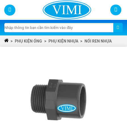
Skip
to
content
Tìm
kiếm:
>
PHỤ KIỆN ỐNG
>
PHỤ KIỆN NHỰA
>
NỐI REN NHỰA