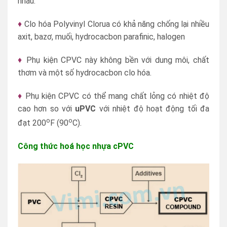
nhau.
♦
Clo hóa Polyvinyl Clorua có khả năng chống lại nhiều
axit, bazơ, muối, hydrocacbon parafinic, halogen
♦
Phụ kiện CPVC này không bền với dung môi, chất
thơm và một số hydrocacbon clo hóa.
♦
Phụ kiện CPVC có thể mang chất lỏng có nhiệt độ
cao hơn so với
uPVC
với nhiệt độ hoạt động tối đa
o
o
đạt 200
F (90
C).
Công thức hoá học nhựa cPVC