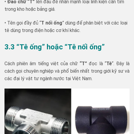
•
Đảo chữ “T”
lên đầu để nhấn mạnh loại linh kiện cần tìm
trong kho hoặc bảng giá.
• Tên gọi đầy đủ “
T nối ống
” dùng để phân biệt với các loại
tê dùng trong điện hoặc cơ khí khác.
3.3 “Tê ống” hoặc “Tê nối ống”
Cách phiên âm tiếng việt của chữ
“T”
đọc là “
Tê
“. Đây là
cách gọi chuyên nghiệp và phổ biến nhất trong giới kỹ sư và
các đại lý vật tư ngành nước tại Việt Nam.