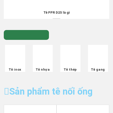
Tê PPR D25 là gì
CHỦNG LOẠI TÊ
Tê inox
Tê nhựa
Tê thép
Tê gang
Sản phẩm tê nối ống