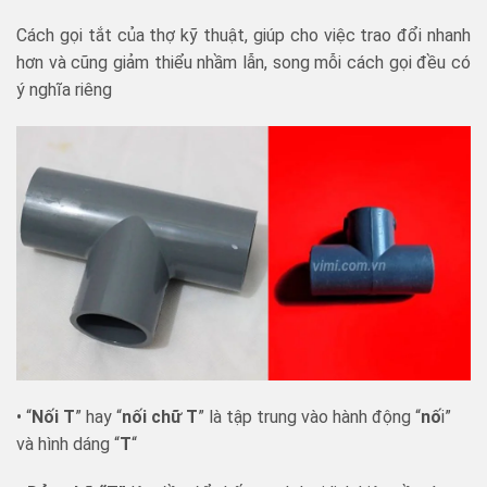
Cách gọi tắt của thợ kỹ thuật, giúp cho việc trao đổi nhanh
hơn và cũng giảm thiểu nhầm lẫn, song mỗi cách gọi đều có
ý nghĩa riêng
• “
Nối T
” hay “
nối chữ T
” là tập trung vào hành động “
nố
i”
và hình dáng “
T
“