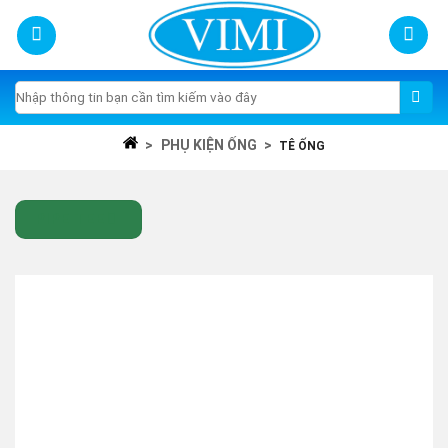
Skip
to
content
Tìm
kiếm:
>
PHỤ KIỆN ỐNG
>
TÊ ỐNG
PIPE TEE