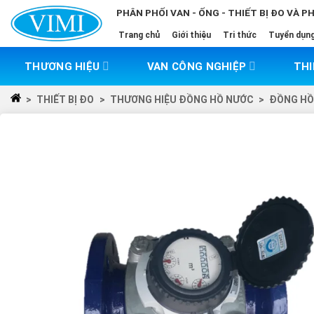
Skip
PHÂN PHỐI VAN - ỐNG - THIẾT BỊ ĐO VÀ P
to
Trang chủ
Giới thiệu
Tri thức
Tuyển dụn
content
THƯƠNG HIỆU
VAN CÔNG NGHIỆP
THI
>
THIẾT BỊ ĐO
>
THƯƠNG HIỆU ĐỒNG HỒ NƯỚC
>
ĐỒNG HỒ