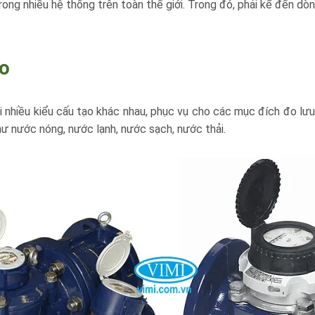
rong nhiều hệ thống trên toàn thế giới. Trong đó, phải kể đến d
ạo
i nhiều kiểu cấu tạo khác nhau, phục vụ cho các mục đích đo l
hư nước nóng, nước lạnh, nước sạch, nước thải.