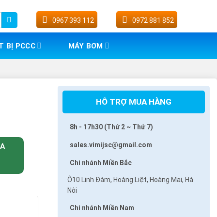
0967 393 112
0972 881 852
T BỊ PCCC
MÁY BƠM
HỖ TRỢ MUA HÀNG
8h - 17h30 (Thứ 2 ~ Thứ 7)
sales.vimijsc@gmail.com
UA
Chi nhánh Miền Bắc
Ô10 Linh Đàm, Hoàng Liệt, Hoàng Mai, Hà
Nôi
Chi nhánh Miền Nam