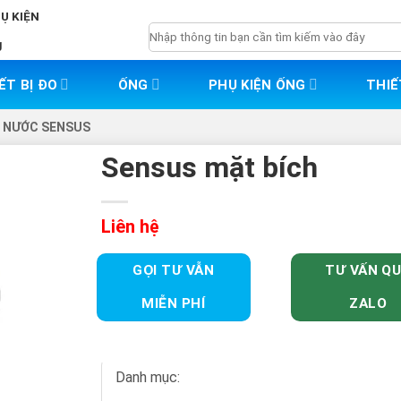
HỤ KIỆN
Tìm
g
kiếm:
ẾT BỊ ĐO
ỐNG
PHỤ KIỆN ỐNG
THIẾ
 NƯỚC SENSUS
Sensus mặt bích
Liên hệ
GỌI TƯ VẪN
TƯ VẤN Q
MIỄN PHÍ
ZALO
Danh mục: