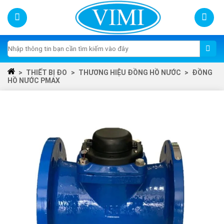
Skip
to
content
Tìm
kiếm:
>
THIẾT BỊ ĐO
>
THƯƠNG HIỆU ĐỒNG HỒ NƯỚC
>
ĐỒNG
HỒ NƯỚC PMAX