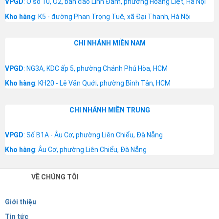
VPGD
: Ô số 10, Ơ2, bán đảo Linh Đàm, phường Hoàng Liệt, Hà Nội
Kho hàng
: K5 - đường Phan Trọng Tuệ, xã Đại Thanh, Hà Nội
CHI NHÁNH MIỀN NAM
VPGD
: NG3A, KDC ấp 5, phường Chánh Phú Hòa, HCM
Kho hàng
: KH20 - Lê Văn Quới, phường Bình Tân, HCM
CHI NHÁNH MIỀN TRUNG
VPGD
: Số B1A - Âu Cơ, phường Liên Chiểu, Đà Nẵng
Kho hàng
: Âu Cơ, phường Liên Chiểu, Đà Nẵng
VỀ CHÚNG TÔI
Giới thiệu
Tin tức