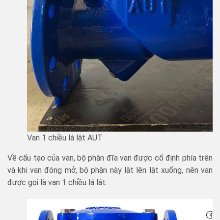
Van 1 chiều lá lật AUT
Về cấu tạo của van, bộ phận đĩa van được cố định phía trên
và khi van đóng mở, bộ phận này lật lên lật xuống, nên van
được gọi là van 1 chiều lá lật.