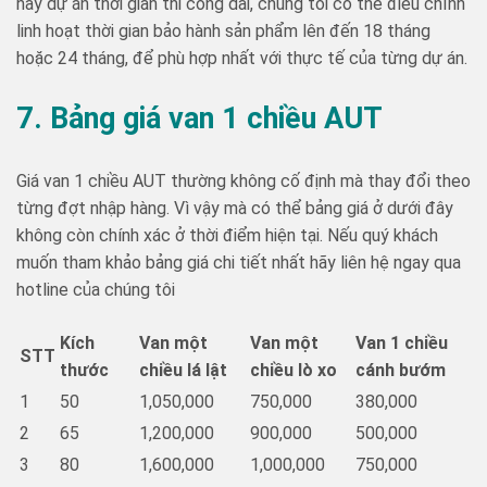
hay dự án thời gian thi công dài, chúng tôi có thể điều chỉnh
linh hoạt thời gian bảo hành sản phẩm lên đến 18 tháng
hoặc 24 tháng, để phù hợp nhất với thực tế của từng dự án.
7. Bảng giá van 1 chiều AUT
Giá van 1 chiều AUT thường không cố định mà thay đổi theo
từng đợt nhập hàng. Vì vậy mà có thể bảng giá ở dưới đây
không còn chính xác ở thời điểm hiện tại. Nếu quý khách
muốn tham khảo bảng giá chi tiết nhất hãy liên hệ ngay qua
hotline của chúng tôi
Kích
Van một
Van một
Van 1 chiều
STT
thước
chiều lá lật
chiều lò xo
cánh bướm
1
50
1,050,000
750,000
380,000
2
65
1,200,000
900,000
500,000
3
80
1,600,000
1,000,000
750,000