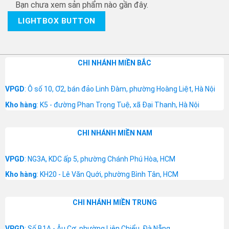
Bạn chưa xem sản phẩm nào gần đây.
LIGHTBOX BUTTON
CHI NHÁNH MIỀN BẮC
VPGD
: Ô số 10, Ơ2, bán đảo Linh Đàm, phường Hoàng Liệt, Hà Nội
Kho hàng
: K5 - đường Phan Trọng Tuệ, xã Đại Thanh, Hà Nội
CHI NHÁNH MIỀN NAM
VPGD
: NG3A, KDC ấp 5, phường Chánh Phú Hòa, HCM
Kho hàng
: KH20 - Lê Văn Quới, phường Bình Tân, HCM
CHI NHÁNH MIỀN TRUNG
VPGD
: Số B1A - Âu Cơ, phường Liên Chiểu, Đà Nẵng