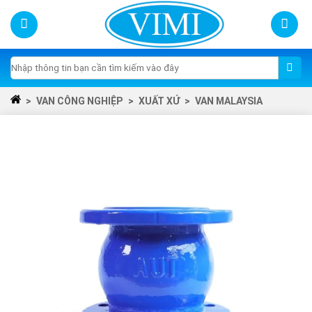
Skip
to
content
Tìm
kiếm:
>
VAN CÔNG NGHIỆP
>
XUẤT XỨ
>
VAN MALAYSIA