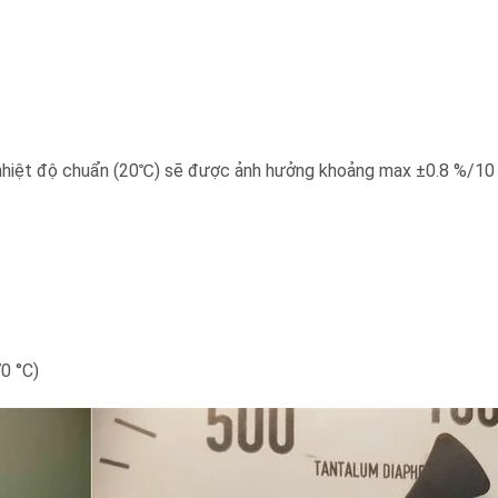
i nhiệt độ chuẩn (20℃) ​​sẽ được ảnh hưởng khoảng max ±0.8 %/10
0 °C)