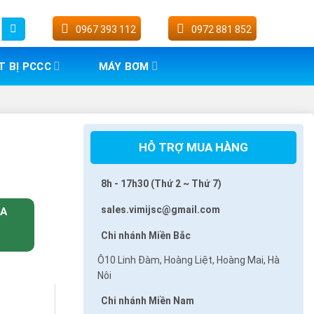
0967 393 112
0972 881 852
T BỊ PCCC
MÁY BƠM
HỖ TRỢ MUA HÀNG
8h - 17h30 (Thứ 2 ~ Thứ 7)
sales.vimijsc@gmail.com
UA
Chi nhánh Miền Bắc
Ô10 Linh Đàm, Hoàng Liệt, Hoàng Mai, Hà
Nôi
Chi nhánh Miền Nam