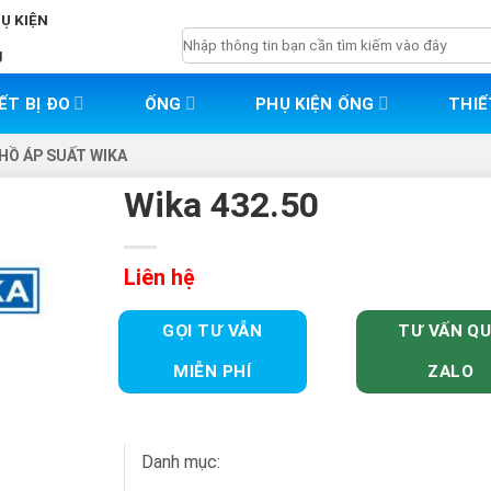
HỤ KIỆN
Tìm
g
kiếm:
ẾT BỊ ĐO
ỐNG
PHỤ KIỆN ỐNG
THIẾ
HỒ ÁP SUẤT WIKA
Wika 432.50
Liên hệ
GỌI TƯ VẪN
TƯ VẤN Q
MIỄN PHÍ
ZALO
Danh mục: