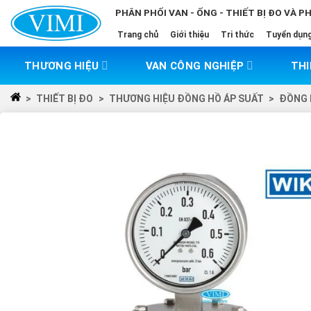
Skip
PHÂN PHỐI VAN - ỐNG - THIẾT BỊ ĐO VÀ P
to
Trang chủ
Giới thiệu
Tri thức
Tuyển dụn
content
THƯƠNG HIỆU
VAN CÔNG NGHIỆP
THI
>
THIẾT BỊ ĐO
>
THƯƠNG HIỆU ĐỒNG HỒ ÁP SUẤT
>
ĐỒNG 