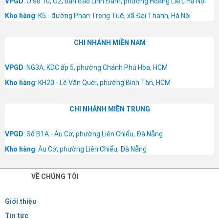
VPGD
: Ô số 10, Ơ2, bán đảo Linh Đàm, phường Hoàng Liệt, Hà Nội
Kho hàng
: K5 - đường Phan Trọng Tuệ, xã Đại Thanh, Hà Nội
CHI NHÁNH MIỀN NAM
VPGD
: NG3A, KDC ấp 5, phường Chánh Phú Hòa, HCM
Kho hàng
: KH20 - Lê Văn Quới, phường Bình Tân, HCM
CHI NHÁNH MIỀN TRUNG
VPGD
: Số B1A - Âu Cơ, phường Liên Chiểu, Đà Nẵng
Kho hàng
: Âu Cơ, phường Liên Chiểu, Đà Nẵng
VỀ CHÚNG TÔI
Giới thiệu
Tin tức