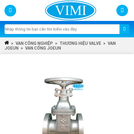
Skip
to
content
Tìm
kiếm:
>
VAN CÔNG NGHIỆP
>
THƯƠNG HIỆU VALVE
>
VAN
JOEUN
>
VAN CỔNG JOEUN