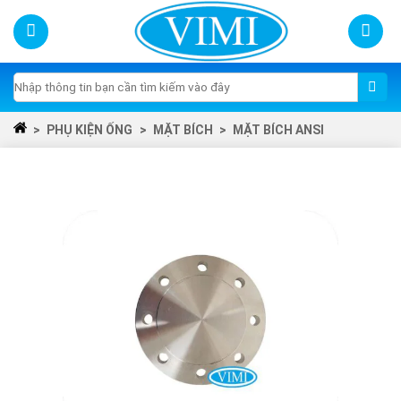
Skip
to
content
Tìm
kiếm:
>
PHỤ KIỆN ỐNG
>
MẶT BÍCH
>
MẶT BÍCH ANSI