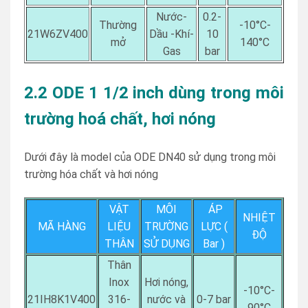
Nước-
0.2-
Thường
-10°C-
21W6ZV400
Dầu -Khí-
10
mở
140°C
Gas
bar
2.2 ODE 1 1/2 inch dùng trong môi
trường hoá chất, hơi nóng
Dưới đây là model của ODE DN40 sử dụng trong môi
trường hóa chất và hơi nóng
VẬT
MÔI
ÁP
NHIỆT
MÃ HÀNG
LIỆU
TRƯỜNG
LỰC (
ĐỘ
THÂN
SỬ DỤNG
Bar )
T
hân
Inox
Hơi nóng,
-10°C-
21IH8K1V400
316-
nước và
0-7 bar
90°C