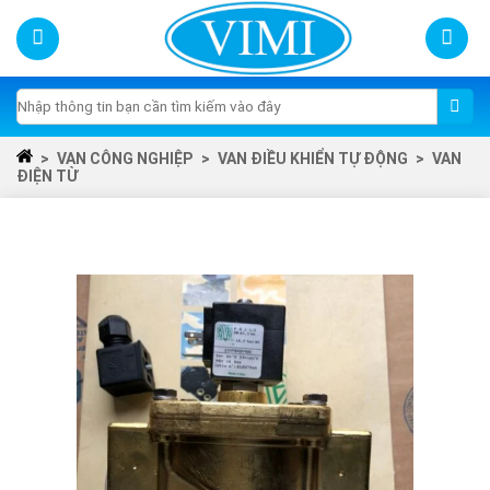
Skip
to
content
Tìm
kiếm:
>
VAN CÔNG NGHIỆP
>
VAN ĐIỀU KHIỂN TỰ ĐỘNG
>
VAN
ĐIỆN TỪ