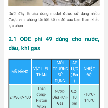
Dưới đây là các dòng model được sử dụng nhiều
được vimi chúng tôi liệt kê ra để các bạn tham khảo
lựa chọn.
2.1 ODE phi 49 dùng cho nước,
dầu, khí gas
MÔI
ÁP
VẬT LIỆU
TRƯỜNG
LỰC
NHIỆT
MÃ HÀNG
THÂN
SỬ
( Bar
ĐỘ
DỤNG
)
Thân
Nước-
0.2-
đồng-
-10°C-
21W6KV400
Dầu -Khí-
10
Piston
140°C
Gas
bar
Viton