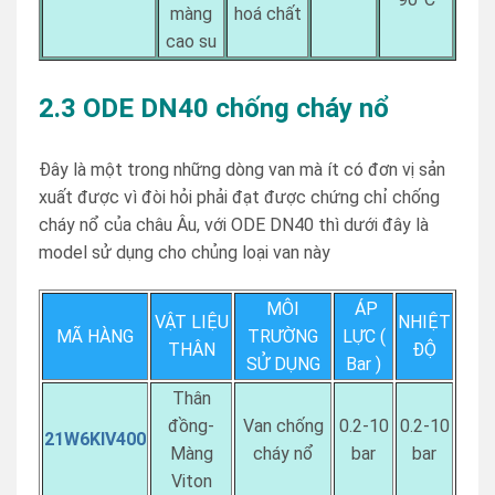
màng
hoá chất
cao su
2.3 ODE DN40 chống cháy nổ
Đây là một trong những dòng van mà ít có đơn vị sản
xuất được vì đòi hỏi phải đạt được chứng chỉ chống
cháy nổ của châu Âu, với ODE DN40 thì dưới đây là
model sử dụng cho chủng loại van này
MÔI
ÁP
VẬT LIỆU
NHIỆT
MÃ HÀNG
TRƯỜNG
LỰC (
THÂN
ĐỘ
SỬ DỤNG
Bar )
Thân
đồng-
Van chống
0.2-10
0.2-10
21W6KIV400
Màng
cháy nổ
bar
bar
Viton