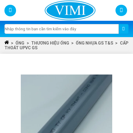
Skip
to
content
Tìm
kiếm:
>
ỐNG
>
THƯƠNG HIỆU ỐNG
>
ỐNG NHỰA GS T&S
>
CẤP
THOÁT UPVC GS