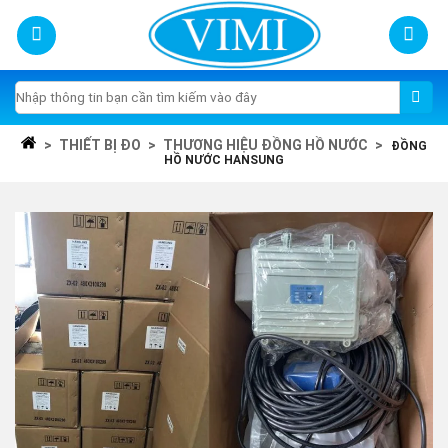
Skip
to
content
Tìm
kiếm:
>
THIẾT BỊ ĐO
>
THƯƠNG HIỆU ĐỒNG HỒ NƯỚC
>
ĐỒNG
HỒ NƯỚC HANSUNG