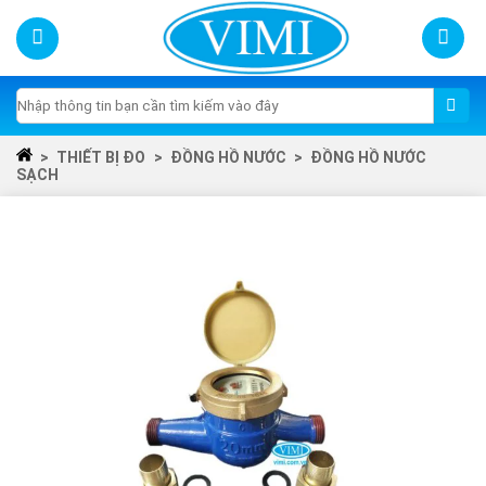
Skip
to
content
Tìm
kiếm:
>
THIẾT BỊ ĐO
>
ĐỒNG HỒ NƯỚC
>
ĐỒNG HỒ NƯỚC
SẠCH