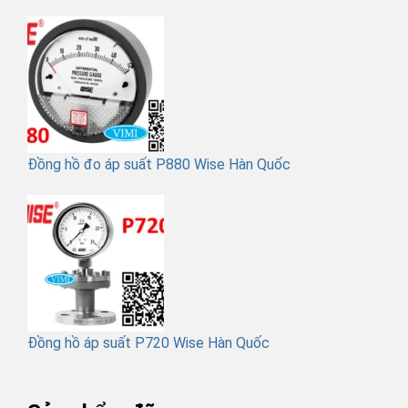
Đồng hồ đo áp suất P880 Wise Hàn Quốc
Đồng hồ áp suất P720 Wise Hàn Quốc