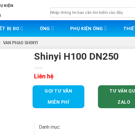
HỤ KIỆN
Tìm
g
kiếm:
ẾT BỊ ĐO
ỐNG
PHỤ KIỆN ỐNG
THIẾ
>
VAN PHAO SHINYI
Shinyi H100 DN250
Liên hệ
GỌI TƯ VẪN
TƯ VẤN Q
MIỄN PHÍ
ZALO
Danh mục: