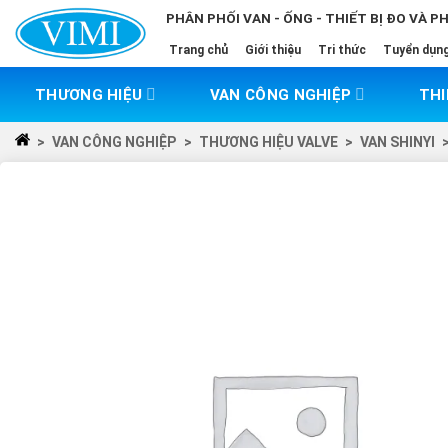
Skip
PHÂN PHỐI VAN - ỐNG - THIẾT BỊ ĐO VÀ P
to
Trang chủ
Giới thiệu
Tri thức
Tuyển dụn
content
THƯƠNG HIỆU
VAN CÔNG NGHIỆP
THI
>
VAN CÔNG NGHIỆP
>
THƯƠNG HIỆU VALVE
>
VAN SHINYI