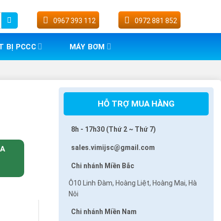
0967 393 112
0972 881 852
T BỊ PCCC
MÁY BƠM
HỖ TRỢ MUA HÀNG
8h - 17h30 (Thứ 2 ~ Thứ 7)
sales.vimijsc@gmail.com
UA
Chi nhánh Miền Bắc
Ô10 Linh Đàm, Hoàng Liệt, Hoàng Mai, Hà
Nôi
Chi nhánh Miền Nam