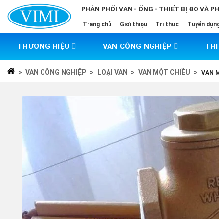
Skip
PHÂN PHỐI VAN - ỐNG - THIẾT BỊ ĐO VÀ P
to
Trang chủ
Giới thiệu
Tri thức
Tuyển dụn
content
THƯƠNG HIỆU
VAN CÔNG NGHIỆP
THI
>
VAN CÔNG NGHIỆP
>
LOẠI VAN
>
VAN MỘT CHIỀU
>
VAN M