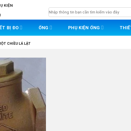
HỤ KIỆN
Tìm
g
kiếm:
ẾT BỊ ĐO
ỐNG
PHỤ KIỆN ỐNG
THIẾ
ỘT CHIỀU LÁ LẬT