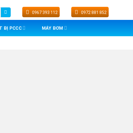
0967 393 112
0972 881 852
T BỊ PCCC
MÁY BƠM