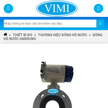
Skip
to
content
Tìm
kiếm:
>
THIẾT BỊ ĐO
>
THƯƠNG HIỆU ĐỒNG HỒ NƯỚC
>
ĐỒNG
HỒ NƯỚC HANSUNG