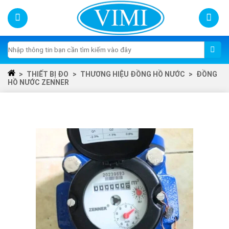
Skip
to
content
Tìm
kiếm:
>
THIẾT BỊ ĐO
>
THƯƠNG HIỆU ĐỒNG HỒ NƯỚC
>
ĐỒNG
HỒ NƯỚC ZENNER