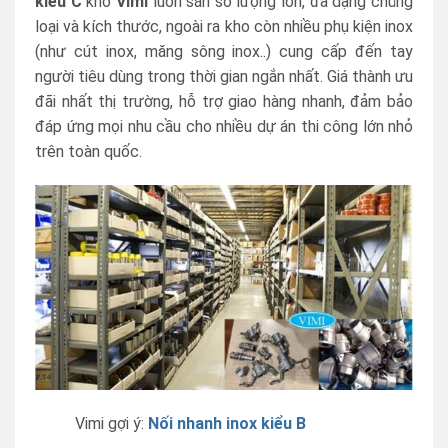
kiểu C
kho
Vimi
luôn sẵn số lượng lớn, đa dạng chủng
loại và kích thước, ngoài ra kho còn nhiều phụ kiện inox
(như cút inox, măng sông inox..) cung cấp đến tay
người tiêu dùng trong thời gian ngắn nhất. Giá thành ưu
đãi nhất thị trường, hỗ trợ giao hàng nhanh, đảm bảo
đáp ứng mọi nhu cầu cho nhiều dự án thi công lớn nhỏ
trên toàn quốc.
Vimi gợi ý:
Nối nhanh inox kiểu B