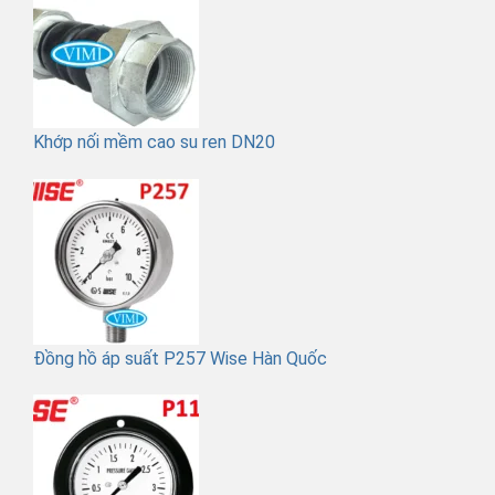
Khớp nối mềm cao su ren DN20
Đồng hồ áp suất P257 Wise Hàn Quốc