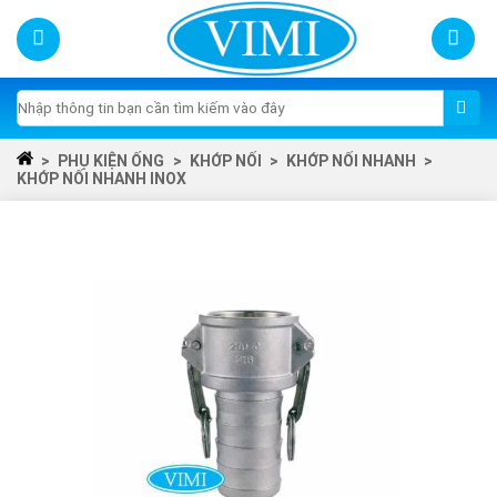
Skip
to
content
Tìm
kiếm:
>
PHỤ KIỆN ỐNG
>
KHỚP NỐI
>
KHỚP NỐI NHANH
>
KHỚP NỐI NHANH INOX