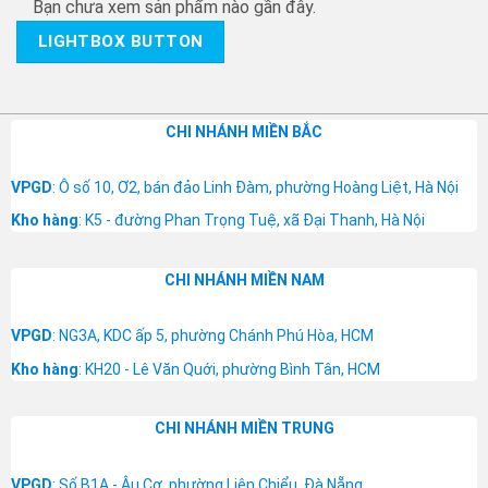
Bạn chưa xem sản phẩm nào gần đây.
LIGHTBOX BUTTON
CHI NHÁNH MIỀN BẮC
VPGD
: Ô số 10, Ơ2, bán đảo Linh Đàm, phường Hoàng Liệt, Hà Nội
Kho hàng
: K5 - đường Phan Trọng Tuệ, xã Đại Thanh, Hà Nội
CHI NHÁNH MIỀN NAM
VPGD
: NG3A, KDC ấp 5, phường Chánh Phú Hòa, HCM
Kho hàng
: KH20 - Lê Văn Quới, phường Bình Tân, HCM
CHI NHÁNH MIỀN TRUNG
VPGD
: Số B1A - Âu Cơ, phường Liên Chiểu, Đà Nẵng