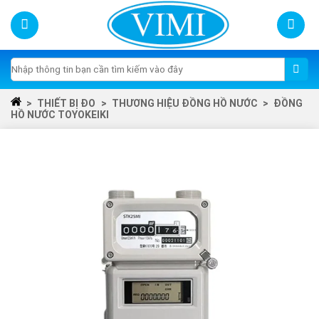
Skip
to
content
Tìm
kiếm:
>
THIẾT BỊ ĐO
>
THƯƠNG HIỆU ĐỒNG HỒ NƯỚC
>
ĐỒNG
HỒ NƯỚC TOYOKEIKI