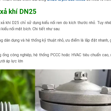
n xả khí DN25
ả khí D25 chỉ sử dụng kiểu nối ren do kích thước nhỏ. Tuy nhiê
iểu nối mặt bích. Chi tiết như sau:
 dân dụng và hệ thống kỹ thuật nhỏ, ưu điểm là lắp đặt nhanh, g
g ống công nghiệp, hệ thống PCCC hoặc HVAC tiêu chuẩn cao, 
ưới áp lực lớn