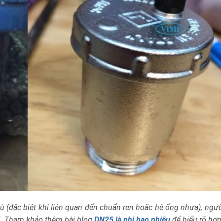
ù (đặc biệt khi liên quan đến chuẩn ren hoặc hệ ống nhựa), ngư
25. Tham khảo thêm bài blog
DN25 là phi bao nhiêu
để hiểu rõ hơn