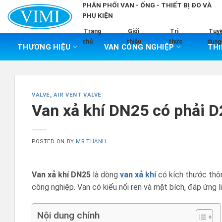
Skip
PHÂN PHỐI VAN - ỐNG - THIẾT BỊ ĐO VÀ
PHỤ KIỆN
to
content
Trang
Giới
Tri
Tuy
chủ
thiệu
thức
dụng
THƯƠNG HIỆU
VAN CÔNG NGHIỆP
THI
VALVE
,
AIR VENT VALVE
Van xả khí DN25 có phải 
POSTED ON
BY
MR THANH
Van xả khí DN25
là dòng
van xả khí
có kích thước thô
công nghiệp. Van có kiểu nối ren và mặt bích, đáp ứng l
Nội dung chính