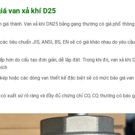
iá van xả khí D25
đến giá thành. Van xả khí DN25 bằng gang thường có giá phổ thông
các tiêu chuẩn JIS, ANSI, BS, EN sẽ có giá khác nhau do yêu cầ
hấp hơn do cấu tạo đơn giản, dễ lắp đặt. Trong khi đó, van xả khí
bích
 kép hoặc các dòng van thiết kế đặc biệt sẽ có mức báo giá van 
, có xuất xứ rõ ràng và đầy đủ chứng chỉ CO, CQ thường có báo g