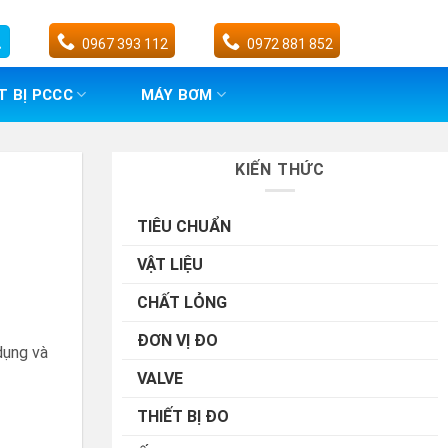
0967 393 112
0972 881 852
T BỊ PCCC
MÁY BƠM
KIẾN THỨC
TIÊU CHUẨN
VẬT LIỆU
CHẤT LỎNG
ĐƠN VỊ ĐO
dụng và
VALVE
THIẾT BỊ ĐO