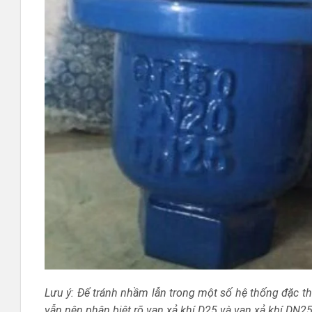
Lưu ý: Để tránh nhầm lẫn trong một số hệ thống đặc th
vẫn nên phân biệt rõ van xả khí D25 và van xả khí DN