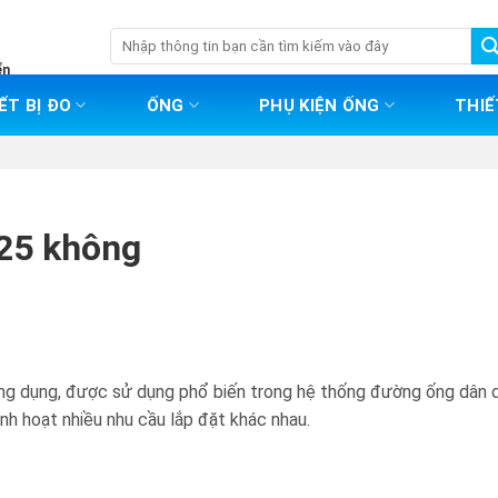
Tìm
kiếm:
ển
ẾT BỊ ĐO
ỐNG
PHỤ KIỆN ỐNG
THIẾ
D25 không
ng dụng, được sử dụng phổ biến trong hệ thống đường ống dân 
inh hoạt nhiều nhu cầu lắp đặt khác nhau.