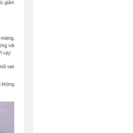
í, giảm
 miệng,
ứng với
ì vậy:
nối van
5 không