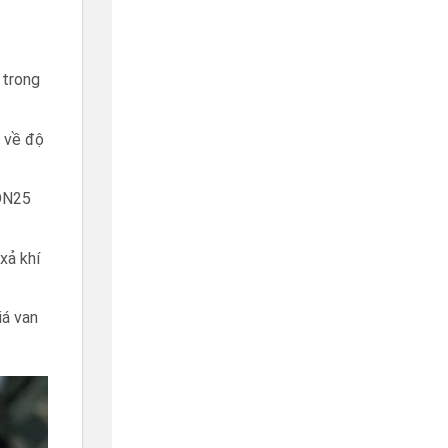
 trong
u về độ
 DN25
xả khí
iá van