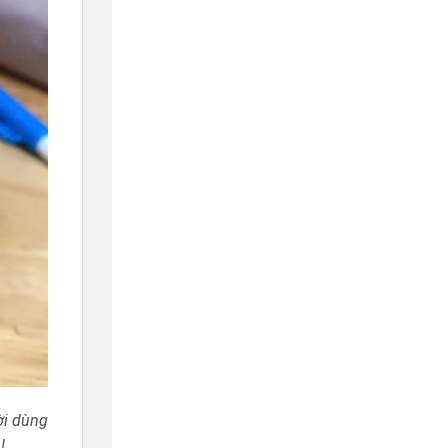
ời dùng
!