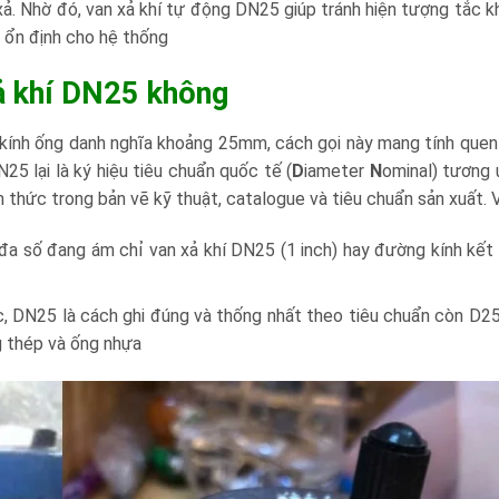
 xả. Nhờ đó, van xả khí tự động DN25 giúp tránh hiện tượng tắc kh
t ổn định cho hệ thống
xả khí DN25 không
kính ống danh nghĩa khoảng 25mm, cách gọi này mang tính quen
25 lại là ký hiệu tiêu chuẩn quốc tế (
D
iameter
N
ominal) tương 
thức trong bản vẽ kỹ thuật, catalogue và tiêu chuẩn sản xuất. V
 đa số đang ám chỉ van xả khí DN25 (1 inch) hay đường kính kết 
ác, DN25 là cách ghi đúng và thống nhất theo tiêu chuẩn còn D2
ng thép và ống nhựa