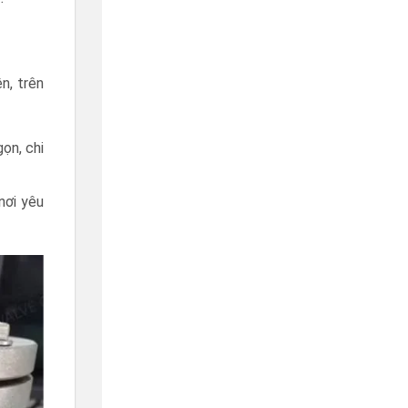
n, trên
ọn, chi
nơi yêu