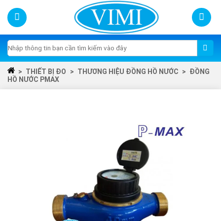
Skip
to
content
Tìm
kiếm:
>
THIẾT BỊ ĐO
>
THƯƠNG HIỆU ĐỒNG HỒ NƯỚC
>
ĐỒNG
HỒ NƯỚC PMAX