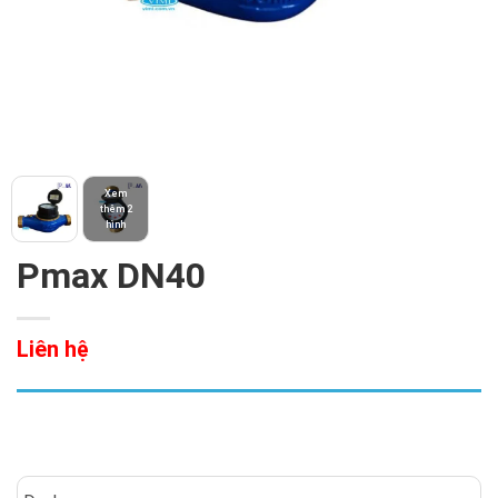
Xem
thêm 2
hình
Pmax DN40
Liên hệ