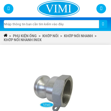
Skip
to
content
Tìm
kiếm:
>
PHỤ KIỆN ỐNG
>
KHỚP NỐI
>
KHỚP NỐI NHANH
>
KHỚP NỐI NHANH INOX