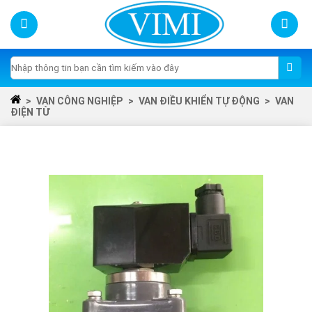
Skip
to
content
Tìm
kiếm:
>
VAN CÔNG NGHIỆP
>
VAN ĐIỀU KHIỂN TỰ ĐỘNG
>
VAN
ĐIỆN TỪ