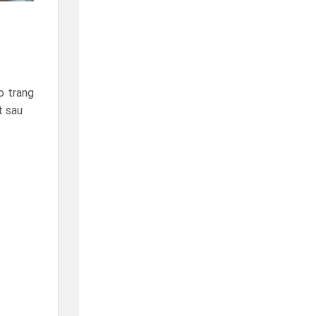
o trang
t sau