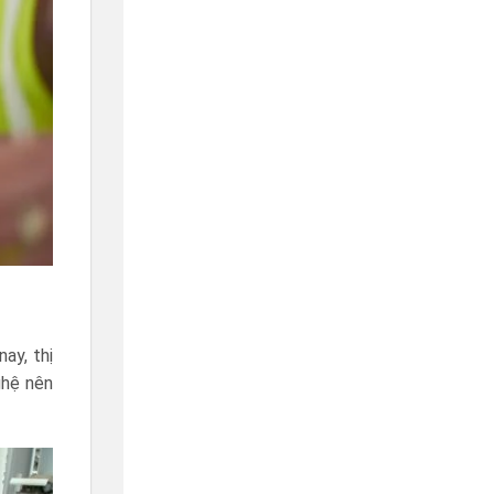
ay, thị
ghệ nên