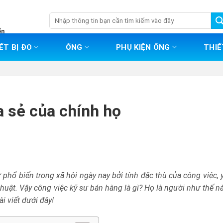
Tìm
kiếm:
ển
ẾT BỊ ĐO
ỐNG
PHỤ KIỆN ỐNG
THIẾ
a sẻ của chính họ
 phổ biến trong xã hội ngày nay bởi tính đặc thù của công việc, 
huật. Vậy công việc kỹ sư bán hàng là gì? Họ là người như thế n
i viết dưới đây!