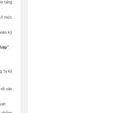
ền tảng
 ở mức
viên kỹ
hiệp”
.
g ty kỹ
 về sản
huật
à thống