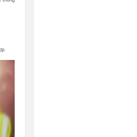
.
ợp.