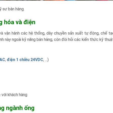
ỹ sư bán hàng.
g hóa và điện
và vận hành các hệ thống, dây chuyền sản xuất tự động, chế tạ
nh này ngoài kỹ năng bán hàng, còn đòi hỏi các kiến thức kỹ thuậ
VAC
,
điện 1 chiều 24VDC
, …)
ệ với khách hàng
àng ngành ống