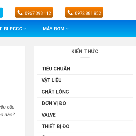
0967 393 112
0972 881 852
T BỊ PCCC
MÁY BƠM
KIẾN THỨC
TIÊU CHUẨN
VẬT LIỆU
CHẤT LỎNG
ĐƠN VỊ ĐO
yêu cầu
ào nào?
VALVE
THIẾT BỊ ĐO