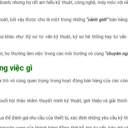
 doanh, nhưng họ rất am hiểu kỹ thuật, công nghệ, máy móc với n
thuật, bởi vậy được cho là một trong những
“cảnh giới”
bán hàng
i khác như: Kỹ sư tư vấn kỹ thuật, kỹ sư hệ thống hay tư vấn 
t, họ thường làm việc trong các môi trường vô cùng
“chuyên ng
ng việc gì
vai trò vô cùng quan trọng trong hoạt động bán hàng của các côn
uổi hội thảo nhằm thuyết minh kỹ thuật, giới thiệu và giải thích
a để đánh giá nhu cầu của thiết bị, xác định những yêu cầu kỹ t
 nguyện vọng của khách hàng đồng thời hỗ trợ tư vấn, báo giá v