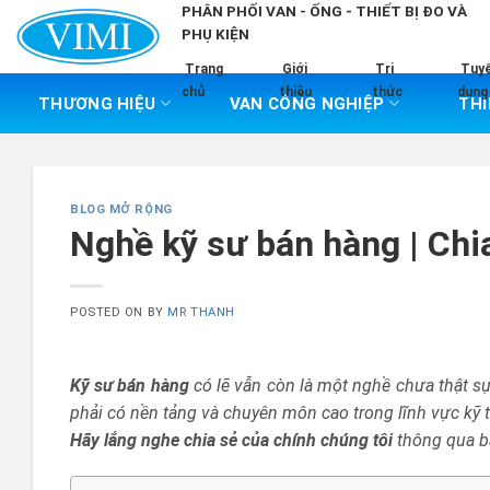
Skip
PHÂN PHỐI VAN - ỐNG - THIẾT BỊ ĐO VÀ
PHỤ KIỆN
to
content
Trang
Giới
Tri
Tuy
chủ
thiệu
thức
dụng
THƯƠNG HIỆU
VAN CÔNG NGHIỆP
THI
BLOG MỞ RỘNG
Nghề kỹ sư bán hàng | Chi
POSTED ON
BY
MR THANH
Kỹ sư bán hàng
có lẽ vẫn còn là một nghề chưa thật sự
phải có nền tảng và chuyên môn cao trong lĩnh vực kỹ t
Hãy lắng nghe chia sẻ của chính chúng tôi
thông qua bà