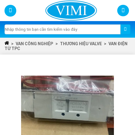
Skip
to
content
Tìm
kiếm:
>
VAN CÔNG NGHIỆP
>
THƯƠNG HIỆU VALVE
>
VAN ĐIỆN
TỪ TPC