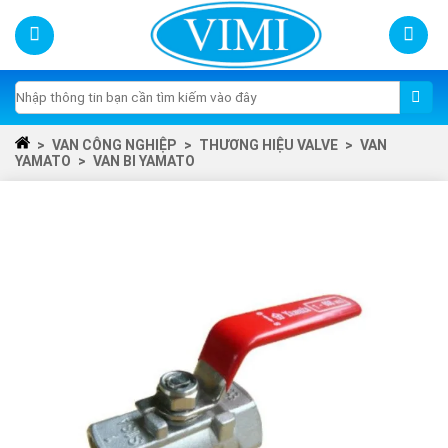
Skip
to
content
Tìm
kiếm:
>
VAN CÔNG NGHIỆP
>
THƯƠNG HIỆU VALVE
>
VAN
YAMATO
>
VAN BI YAMATO