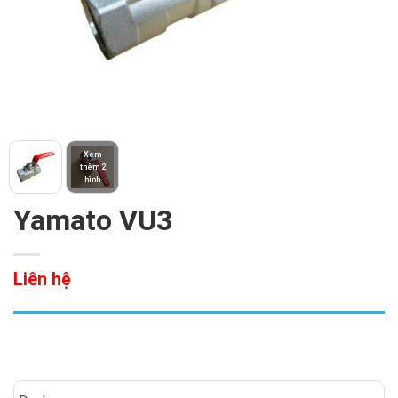
Xem
thêm 2
hình
Yamato VU3
Liên hệ