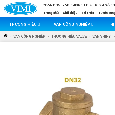
Skip
PHÂN PHỐI VAN - ỐNG - THIẾT BỊ ĐO VÀ P
to
Trang chủ
Giới thiệu
Tri thức
Tuyển dụn
content
THƯƠNG HIỆU
VAN CÔNG NGHIỆP
THI
>
VAN CÔNG NGHIỆP
>
THƯƠNG HIỆU VALVE
>
VAN SHINYI