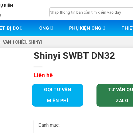
HỤ KIỆN
Tìm
g
kiếm:
ẾT BỊ ĐO
ỐNG
PHỤ KIỆN ỐNG
THIẾ
>
VAN 1 CHIỀU SHINYI
Shinyi SWBT DN32
Liên hệ
GỌI TƯ VẪN
TƯ VẤN Q
MIỄN PHÍ
ZALO
Danh mục: