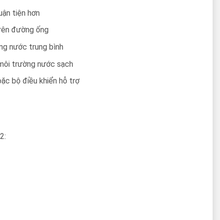
uận tiện hơn
trên đường ống
ng nước trung bình
 môi trường nước sạch
ặc bộ điều khiển hỗ trợ
2: