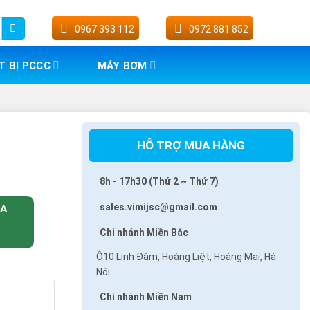
0967 393 112
0972 881 852
T BỊ PCCC
MÁY BƠM
HỖ TRỢ MUA HÀNG
8h - 17h30 (Thứ 2 ~ Thứ 7)
sales.vimijsc@gmail.com
UA
Chi nhánh Miền Bắc
Ô10 Linh Đàm, Hoàng Liệt, Hoàng Mai, Hà
Nôi
Chi nhánh Miền Nam