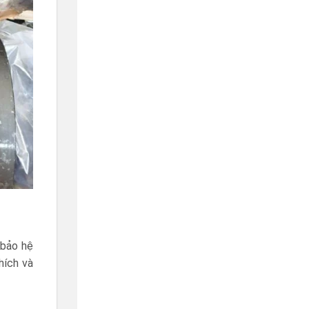
 bảo hệ
hích và