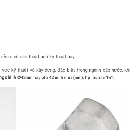
hiểu rõ về các thuật ngữ kỹ thuật này.
 vực kỹ thuật và xây dựng, đặc biệt trong ngành cấp nước, khí
ngoài
là
Φ
42mm
hay
phi 42 mi li mét (mm)
,
hệ inch là 1¼”.