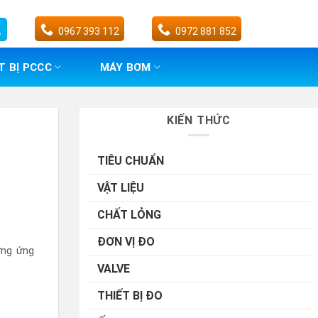
0967 393 112
0972 881 852
T BỊ PCCC
MÁY BƠM
KIẾN THỨC
TIÊU CHUẨN
VẬT LIỆU
CHẤT LỎNG
ĐƠN VỊ ĐO
ng ứng
VALVE
THIẾT BỊ ĐO