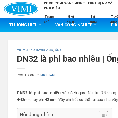
Skip
PHÂN PHỐI VAN - ỐNG - THIẾT BỊ ĐO VÀ
PHỤ KIỆN
to
content
Trang
Giới
Tri
Tuy
chủ
thiệu
thức
dụng
THƯƠNG HIỆU
VAN CÔNG NGHIỆP
THI
TRI THỨC ĐƯỜNG ỐNG
,
ỐNG
DN32 là phi bao nhiêu | Ốn
POSTED ON
BY
MR THANH
DN32 là phi bao nhiêu
và cách quy đổi từ DN sang
Φ
42mm
hay phi
42 mm.
Vậy chi tiết cụ thể tại sao như vậ
Nội dung chính