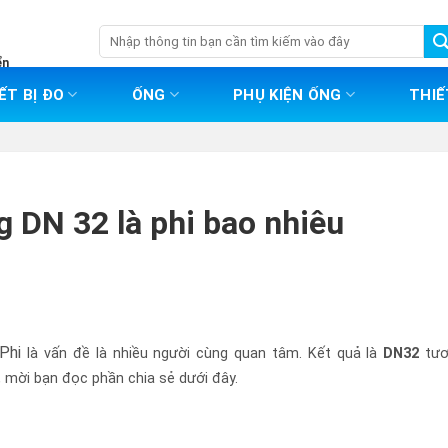
Tìm
kiếm:
ển
ẾT BỊ ĐO
ỐNG
PHỤ KIỆN ỐNG
THIẾ
g DN 32 là phi bao nhiêu
 Phi
là vấn đề là nhiều người cùng quan tâm. Kết quả là
DN32
tươ
y, mời bạn đọc phần chia sẻ dưới đây.