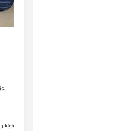
ệp.
g kính