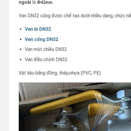
ngoài
là
Φ
42mm.
Van DN32 cũng được chế tạo dưới nhiều dạng, chức năn
Van bi DN32
Van cổng DN32
Van một chiều DN32
Van điều chỉnh DN32
Vật liệu bằng đồng, thép,nhựa (PVC, PE).