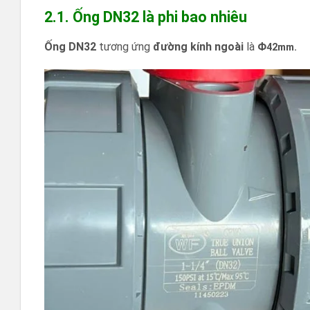
2.1. Ống DN32 là phi bao nhiêu
Ống DN32
tương ứng
đường kính ngoài
là
Φ
42mm.