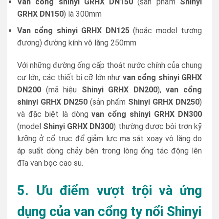
V
an cổng shinyi GRHX DN150
(sản phẩm
Shinyi
GRHX DN150
) là 300mm
Van cổng shinyi GRHX DN125
(hoặc model tương
đương) đường kính vô lăng 250mm
Với những đường ống cấp thoát nước chính của chung
cư lớn, các thiết bị cỡ lớn như
van cổng shinyi GRHX
DN200
(mã hiệu
Shinyi GRHX DN200
),
van cổng
shinyi GRHX DN250
(sản phẩm
Shinyi GRHX DN250
)
và đặc biệt là dòng
van cổng shinyi GRHX DN300
(model
Shinyi GRHX DN300
) thường được bôi trơn kỹ
lưỡng ở cổ trục để giảm lực ma sát xoay vô lăng do
áp suất dòng chảy bên trong lòng ống tác động lên
đĩa van bọc cao su.
5. Ưu điểm vượt trội và ứng
dụng của van cổng ty nổi Shinyi