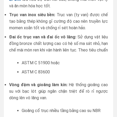
và ăn mòn hóa học tốt.
Trục van inox siêu bền:
Trục van (ty van) được chế
tạo bằng thép không gỉ cường độ cao nên truyền lực
momen xoắn tốt và chống rỉ sét hoàn hảo.
Đai ốc trục van và đai ốc vô lăng:
Sử dụng vật liệu
đồng bronze chất lượng cao có hệ số ma sát nhỏ, hạn
chế mài mòn ren khi vận hành liên tục. Theo tiêu chuẩn
ASTM C 51900 hoặc
ASTM C 83600
Vòng đệm và gioăng làm kín:
Hệ thống gioăng cao
su với bạc lót giúp ngăn chặn triệt để rò rỉ ngược
dòng lên vô lăng van.
Gioăng cổ trục nhiều tầng bằng cao su NBR