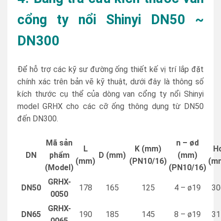
cổng ty nổi Shinyi DN50 ~
DN300
Để hỗ trợ các kỹ sư đường ống thiết kế vị trí lắp đặt
chính xác trên bản vẽ kỹ thuật, dưới đây là thông số
kích thước cụ thể của dòng van cổng ty nổi Shinyi
model GRHX cho các cỡ ống thông dụng từ DN50
đến DN300.
Mã sản
n – ød
L
K (mm)
H
DN
phẩm
D (mm)
(mm)
(mm)
(PN10/16)
(m
(Model)
(PN10/16)
GRHX-
DN50
178
165
125
4 – ø19
30
0050
GRHX-
DN65
190
185
145
8 – ø19
31
0065