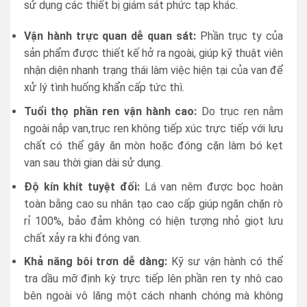
sử dụng các thiết bị giám sát phức tạp khác.
Vận hành trực quan dễ quan sát:
Phần trục ty của
sản phẩm được thiết kế hở ra ngoài, giúp kỹ thuật viên
nhận diện nhanh trạng thái làm việc hiện tại của van để
xử lý tình huống khẩn cấp tức thì.
Tuổi thọ phần ren vận hành cao:
Do trục ren nằm
ngoài nắp van,trục ren không tiếp xúc trực tiếp với lưu
chất có thể gây ăn mòn hoặc đóng cặn làm bó kẹt
van sau thời gian dài sử dụng.
Độ kín khít tuyệt đối:
Lá van nêm được bọc hoàn
toàn bằng cao su nhân tạo cao cấp giúp ngăn chặn rò
rỉ 100%, bảo đảm không có hiện tượng nhỏ giọt lưu
chất xảy ra khi đóng van.
Khả năng bôi trơn dễ dàng:
Kỹ sư vận hành có thể
tra dầu mỡ định kỳ trực tiếp lên phần ren ty nhô cao
bên ngoài vô lăng một cách nhanh chóng mà không