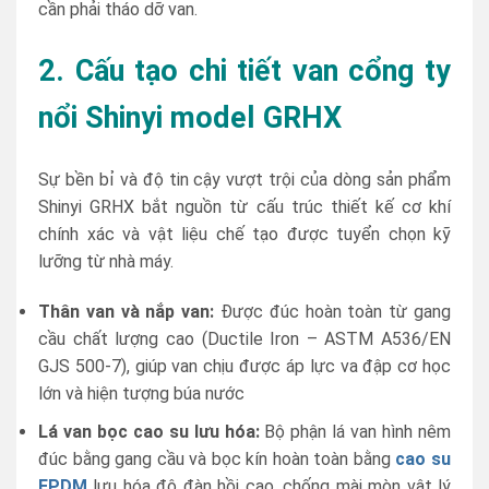
cần phải tháo dỡ van.
2. Cấu tạo chi tiết van cổng ty
nổi Shinyi model GRHX
Sự bền bỉ và độ tin cậy vượt trội của dòng sản phẩm
Shinyi GRHX bắt nguồn từ cấu trúc thiết kế cơ khí
chính xác và vật liệu chế tạo được tuyển chọn kỹ
lưỡng từ nhà máy.
Thân van và nắp van:
Được đúc hoàn toàn từ gang
cầu chất lượng cao (Ductile Iron – ASTM A536/EN
GJS 500-7), giúp van chịu được áp lực va đập cơ học
lớn và hiện tượng búa nước
Lá van bọc cao su lưu hóa:
Bộ phận lá van hình nêm
đúc bằng gang cầu và bọc kín hoàn toàn bằng
cao su
EPDM
lưu hóa độ đàn hồi cao, chống mài mòn vật lý