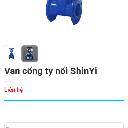
Xem
thêm 1
hình
Van cổng ty nổi ShinYi
Liên hệ