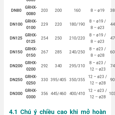
GRHX-
DN80
203
200
160
8 – ø19
38
0080
GRHX-
8 – ø19 /
DN100
229
220
180/190
44
0100
8 – ø23
GRHX-
8 – ø19 /
DN125
254
250
210/220
47
0125
8 – ø23
GRHX-
8 – ø23 /
DN150
267
285
240/250
60
0150
8 – ø28
GRHX-
8 – ø23 /
DN200
292
340
295/310
74
0200
12 – ø23
GRHX-
12 – ø23 /
DN250
330
395/405
350/355
90
0250
12 – ø28
GRHX-
12 – ø23 /
DN300
356
445/460
400/410
10
0300
12 – ø28
4.1 Chú ý chiều cao khi mở hoàn