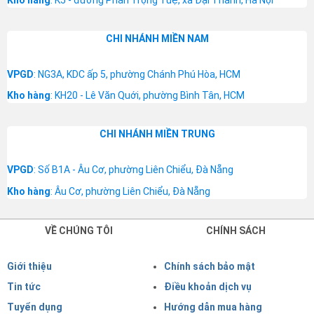
Kho hàng
: K5 - đường Phan Trọng Tuệ, xã Đại Thanh, Hà Nội
CHI NHÁNH MIỀN NAM
VPGD
: NG3A, KDC ấp 5, phường Chánh Phú Hòa, HCM
Kho hàng
: KH20 - Lê Văn Quới, phường Bình Tân, HCM
CHI NHÁNH MIỀN TRUNG
VPGD
: Số B1A - Âu Cơ, phường Liên Chiểu, Đà Nẵng
Kho hàng
: Âu Cơ, phường Liên Chiểu, Đà Nẵng
VỀ CHÚNG TÔI
CHÍNH SÁCH
Giới thiệu
Chính sách bảo mật
Tin tức
Điều khoản dịch vụ
Tuyển dụng
Hướng dẫn mua hàng