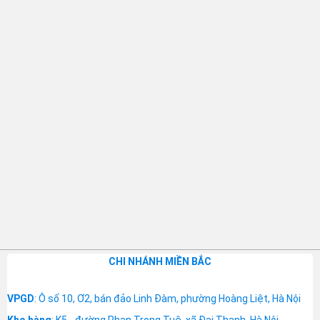
CHI NHÁNH MIỀN BẮC
VPGD
: Ô số 10, Ơ2, bán đảo Linh Đàm, phường Hoàng Liệt, Hà Nội