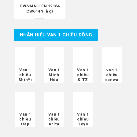
CW614N – EN 12164
CW614N là gì
NHÃN HIỆU VAN 1 CHIỀU ĐỒNG
Van 1
Van 1
Van 1
van 1
chiều
Minh
chiều
chiều
ShinYi
Hòa
KITZ
sanwa
Van 1
Van 1
Van 1
chiều
chiều
chiều
Itap
Arita
Toyo