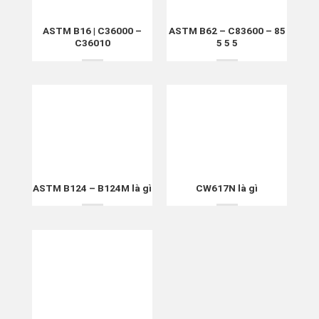
ASTM B16 | C36000 –
ASTM B62 – C83600 – 85
C36010
5 5 5
ASTM B124 – B124M là gì
CW617N là gì