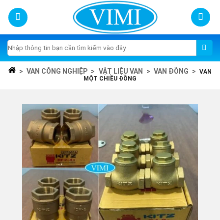
Skip
to
content
Tìm
kiếm:
>
VAN CÔNG NGHIỆP
>
VẬT LIỆU VAN
>
VAN ĐỒNG
>
VAN
MỘT CHIỀU ĐỒNG