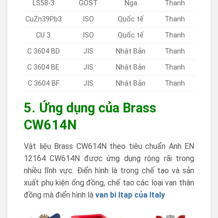
LS58-3
GOST
Nga
Thanh
CuZn39Pb3
ISO
Quốc tế
Thanh
CU 3
ISO
Quốc tế
Thanh
C 3604 BD
JIS
Nhật Bản
Thanh
C 3604 BE
JIS
Nhật Bản
Thanh
C 3604 BF
JIS
Nhật Bản
Thanh
5. Ứng dụng của Brass
CW614N
Vật liệu Brass CW614N theo tiêu chuẩn Anh EN
12164 CW614N được ứng dụng rộng rãi trong
nhiều lĩnh vực. Điển hình là trong chế tạo và sản
xuất phụ kiện ống đồng, chế tạo các loại van thân
đồng mà điển hình là
van bi Itap của Italy