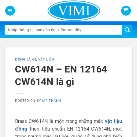
Skip
to
content
Tìm
kiếm:
ĐỒNG LÀ GÌ
,
VẬT LIỆU
CW614N – EN 12164
CW614N là gì
POSTED ON
BY
MR THANH
Brass CW614N là một trong những mác
vật liệu
đồng
theo tiêu chuẩn EN 12164 CW614N, một
trong những mác vật liệu được sử dụng phổ biến