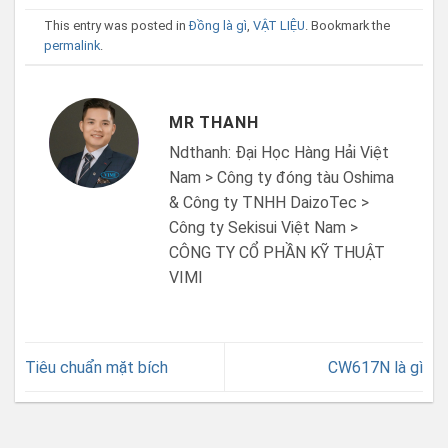
This entry was posted in
Đồng là gì
,
VẬT LIỆU
. Bookmark the
permalink
.
MR THANH
Ndthanh: Đại Học Hàng Hải Việt
Nam > Công ty đóng tàu Oshima
& Công ty TNHH DaizoTec >
Công ty Sekisui Việt Nam >
CÔNG TY CỔ PHẦN KỸ THUẬT
VIMI
Tiêu chuẩn mặt bích
CW617N là gì