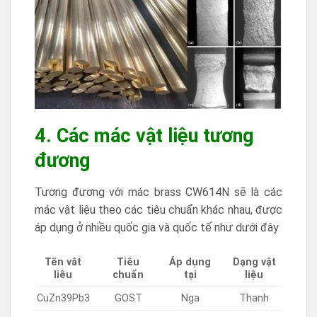
4. Các mác vật liệu tương
đương
Tương đương với mác brass CW614N sẽ là các
mác vật liệu theo các tiêu chuẩn khác nhau, được
áp dụng ở nhiều quốc gia và quốc tế như dưới đây
Tên vât
Tiêu
Áp dụng
Dạng vật
liêu
chuẩn
tại
liệu
CuZn39Pb3
GOST
Nga
Thanh