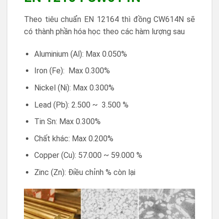
Theo tiêu chuẩn EN 12164 thì đồng CW614N sẽ
có thành phần hóa học theo các hàm lượng sau
Aluminium (Al): Max 0.050%
Iron (Fe): Max 0.300%
Nickel (Ni): Max 0.300%
Lead (Pb): 2.500 ~ 3.500 %
Tin Sn: Max 0.300%
Chất khác: Max 0.200%
Copper (Cu): 57.000 ~ 59.000 %
Zinc (Zn): Điều chỉnh % còn lại