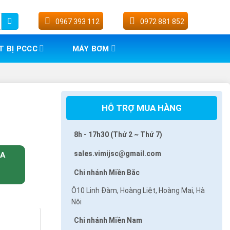
0967 393 112
0972 881 852
T BỊ PCCC
MÁY BƠM
HỖ TRỢ MUA HÀNG
8h - 17h30 (Thứ 2 ~ Thứ 7)
sales.vimijsc@gmail.com
UA
Chi nhánh Miền Bắc
Ô10 Linh Đàm, Hoàng Liệt, Hoàng Mai, Hà
Nôi
Chi nhánh Miền Nam