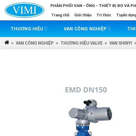
Skip
PHÂN PHỐI VAN - ỐNG - THIẾT BỊ ĐO VÀ P
to
Trang chủ
Giới thiệu
Tri thức
Tuyển dụn
content
THƯƠNG HIỆU
VAN CÔNG NGHIỆP
THI
>
VAN CÔNG NGHIỆP
>
THƯƠNG HIỆU VALVE
>
VAN SHINYI