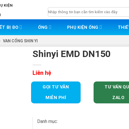
HỤ KIỆN
Tìm
g
kiếm:
ẾT BỊ ĐO
ỐNG
PHỤ KIỆN ỐNG
THIẾ
>
VAN CỔNG SHIN YI
Shinyi EMD DN150
Liên hệ
GỌI TƯ VẪN
TƯ VẤN Q
MIỄN PHÍ
ZALO
Danh mục: